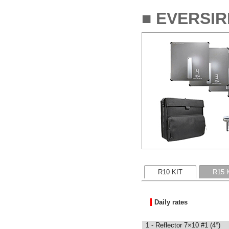
■ EVERSIR
R10 KIT
R15 
Daily rates
1 - Reflector 7×10 #1 (4°)