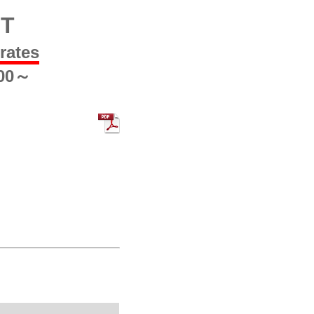
IT
 rates
000～