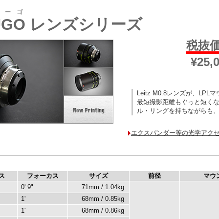
ューゴ
UGO
レンズシリーズ
税抜価
¥25,
Leitz M0.8レンズが、L
最短撮影距離もぐっと短く
ル・リングを持ちながらも
エクスパンダー等の光学アク
ス
フォーカス
サイズ
前径
マウ
0' 9"
71mm / 1.04kg
1'
68mm / 0.85kg
1'
68mm / 0.86kg