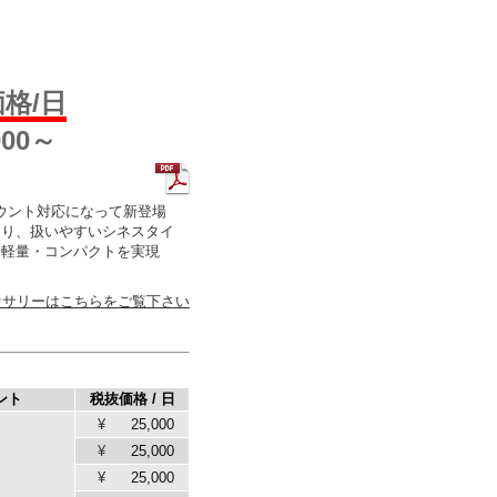
格/日
000～
PLマウント対応になって新登場
なり、扱いやすいシネスタイ
、軽量・コンパクトを実現
セサリーはこちらをご覧下さい
ント
税抜価格 / 日
¥
25,000
¥
25,000
¥
25,000