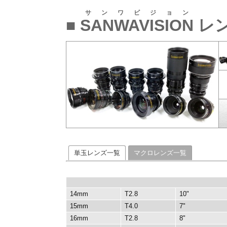
サンワビジョン
■
SANWAVISION
レ
単玉レンズ一覧
マクロレンズ一覧
14mm
T2.8
10"
15mm
T4.0
7"
16mm
T2.8
8"